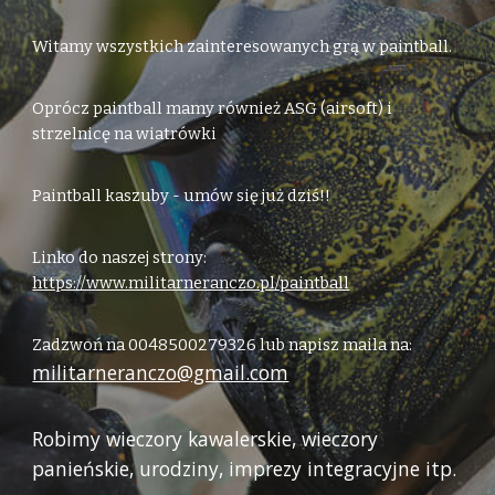
Witamy wszystkich zainteresowanych grą w paintball.
Oprócz paintball mamy również ASG (airsoft) i
strzelnicę na wiatrówki
Paintball kaszuby - umów się już dziś!!
Linko do naszej strony:
https://www.militarneranczo.pl/paintball
Zadzwoń na 0048500279326 lub napisz maila na:
militarneranczo@gmail.com
Robimy wieczory kawalerskie, wieczory
panieńskie, urodziny, imprezy integracyjne itp.